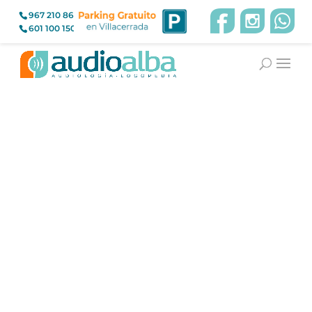
967 210 866
601 100 150
Nuestros pacientes,
nuestros mejores
embajadores
"Mis audífonos compatibles con el
implante coclear ha hecho que vuelva a
escuchar a mi familia"
Laura Campayo
Usuaria de implante coclear