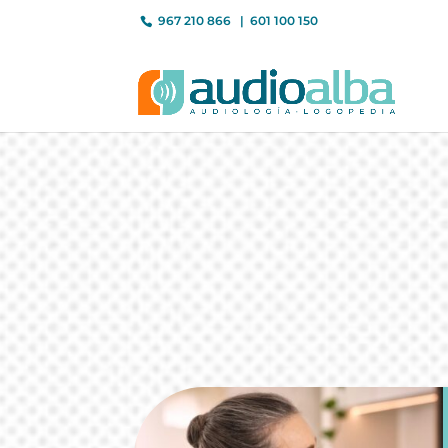
967 210 866
601 100 150