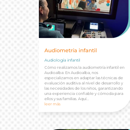
Audiometría infantil
Audiología infantil
Cómo realizamos la audiometría infantil en
Audioalba: En Audioalba, nos
especializamos en adaptar las técnicas de
evaluación auditiva al nivel de desarrollo y
las necesidades de los niños, garantizando
una experiencia confiable y cómoda para
ellos y sus familias. Aquí...
leer más