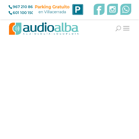
967 210 866
601 100 150
Un encuentro
multidisciplinario para
optimizar la experiencia con el
implante coclear
Asociaciones
,
Implante Coclear
El
pasado
día 21 de