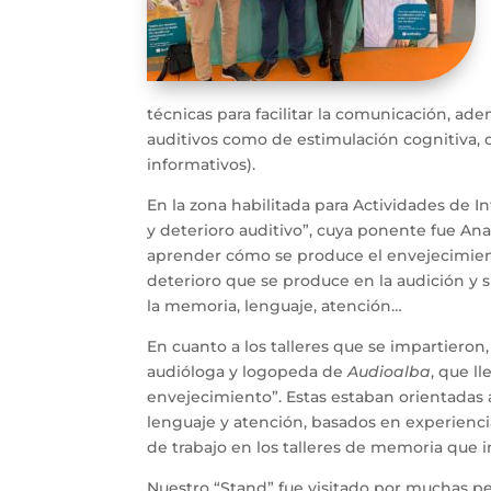
técnicas para facilitar la comunicación, ad
auditivos como de estimulación cognitiva, 
informativos).
En la zona habilitada para Actividades de I
y deterioro auditivo”, cuya ponente fue An
aprender cómo se produce el envejecimiento
deterioro que se produce en la audición y 
la memoria, lenguaje, atención…
En cuanto a los talleres que se impartiero
audióloga y logopeda de
Audioalba
, que l
envejecimiento”. Estas estaban orientadas 
lenguaje y atención, basados en experienc
de trabajo en los talleres de memoria que
Nuestro “Stand” fue visitado por muchas pe