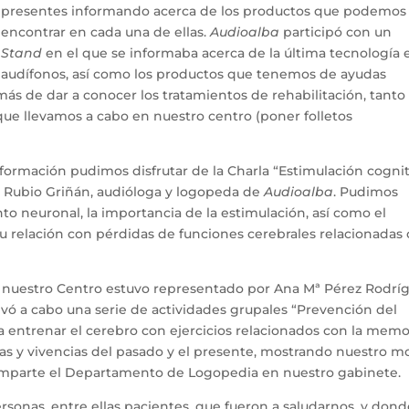
presentes informando acerca de los productos que podemos
encontrar en cada una de ellas.
Audioalba
participó con un
Stand
en el que se informaba acerca de la última tecnología 
audífonos, así como los productos que tenemos de ayudas
emás de dar a conocer los tratamientos de rehabilitación, tanto
que llevamos a cabo en nuestro centro (poner folletos
nformación pudimos disfrutar de la Charla “Estimulación cognit
a Rubio Griñán, audióloga y logopeda de
Audioalba
. Pudimos
 neuronal, la importancia de la estimulación, así como el
su relación con pérdidas de funciones cerebrales relacionadas
n, nuestro Centro estuvo representado por Ana Mª Pérez Rodríg
levó a cabo una serie de actividades grupales “Prevención del
a entrenar el cerebro con ejercicios relacionados con la memo
ias y vivencias del pasado y el presente, mostrando nuestro 
 imparte el Departamento de Logopedia en nuestro gabinete.
rsonas, entre ellas pacientes, que fueron a saludarnos, y don