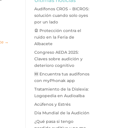
Últimas noticias
Audífonos CROS – BICROS:
solución cuando solo oyes
por un lado
🎡 Protección contra el
ruido en la Feria de
te
→
Albacete
Congreso AEDA 2025:
Claves sobre audición y
deterioro cognitivo
🆕 Encuentra tus audífonos
con myPhonak app
Tratamiento de la Dislexia:
Logopedia en Audioalba
Acúfenos y Estrés
Día Mundial de la Audición
¿Qué pasa si tengo
perdida auditiva y no me