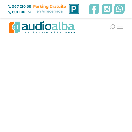
967 210 866
601 100 150
Acúfenos y Estrés
Terapia Sonora Secuencial
La Conexión con el Sistema Límbico
y su Tratamiento en Audioalba
El
acúfeno y el estrés
están estrechamente
relacionados, afectando la calidad de vida de
muchas personas. Este zumbido en los oídos, que
no proviene de una fuente externa, puede
intensificarse debido a la ansiedad y la actividad del
sistema límbico. En este artículo, exploramos esta
conexión y cómo en
Audioalba
utilizamos la
terapia