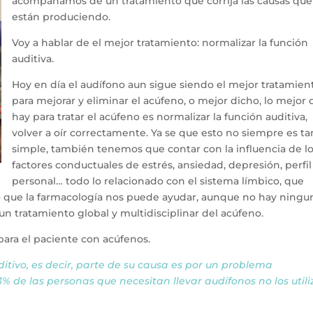
acompañamos de un tratamiento que corrija las causas que
están produciendo.
Voy a hablar de el mejor tratamiento: normalizar la función
auditiva.
Hoy en día el audífono aun sigue siendo el mejor tratamien
para mejorar y eliminar el acúfeno, o mejor dicho, lo mejor
hay para tratar el acúfeno es normalizar la función auditiva,
volver a oír correctamente. Ya se que esto no siempre es ta
simple, también tenemos que contar con la influencia de l
factores conductuales de estrés, ansiedad, depresión, perfil
personal… todo lo relacionado con el sistema límbico, que
ro que la farmacología nos puede ayudar, aunque no hay ningu
un tratamiento global y multidisciplinar del acúfeno.
 para el paciente con acúfenos.
itivo, es decir, parte de su causa es por un problema
3% de las personas que necesitan llevar audífonos no los utili