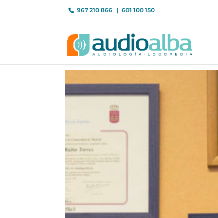
967 210 866
601 100 150