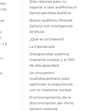
Diez razones para no
bien
esperar a usar audífonos si
n es
tienes perdida auditiva
Nuevo audífono Phonak
cer
Sphere con Inteligencia
Artificial
o
n
¿Qué es la Dislexia?
…) y
La hiperacusia
Discapacidad auditiva,
zan
implante coclear y el 33%
de discapacidad.
Un encuentro
ro
multidisciplinario para
optimizar la experiencia
con el implante coclear
a
El entrenamiento de la
discriminación del ritmo
sonoro restaura