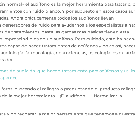
ón normal» el audífono es la mejor herramienta para tratarlo, 
ramientos con ruido blanco. Y por supuesto en estos casos au
udas. Ahora prácticamente todos los audífonos llevan
an generadores de ruido para ayudarnos a los especialistas a ha
os de tratamientos, hasta las gamas mas básicas tienen esta
s imprescindibles en un audífono. Pero cuidado, esto ha hech
rea capaz de hacer tratamientos de acúfenos y no es así, hace
udiología, farmacología, neurociencias, psicología, psiquiatría
erador.
mas de audición, que hacen tratamiento para acúfenos y utili
saparece.
foros, buscando el milagro o preguntando el producto milag
de la mejor herramienta ¡¡El audífono!! ¡¡Normalizar la
ta y no rechazar la mejor herramienta que tenemos a nuestr