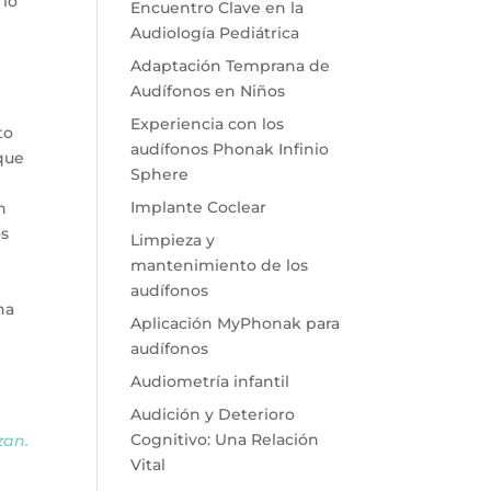
 lo
Encuentro Clave en la
Audiología Pediátrica
Adaptación Temprana de
Audífonos en Niños
Experiencia con los
to
audífonos Phonak Infinio
 que
Sphere
Implante Coclear
n
os
Limpieza y
mantenimiento de los
audífonos
na
Aplicación MyPhonak para
audífonos
Audiometría infantil
Audición y Deterioro
Cognitivo: Una Relación
zan.
Vital