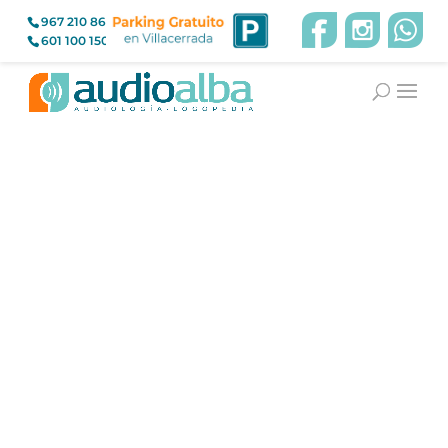
967 210 866
601 100 150
Noticias relacionadas
La hiperacusia
Mar 9, 2024
|
Terapia Sonora Secuencial
,
Tratamiento de
Acúfenos
,
Tratamiento de la Hiperacusia
La hiperacusia es una hipersensibilidad al sonido. Los
sonidos, voces, ruidos molestan a una intensidad
inferior a la normal. Se trata de un síntoma proveniente
de una patología orgánica, psíquica y social que está