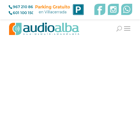
967 210 866
601 100 150
Audífonos CROS – BICROS: solución cuando
solo oyes por un lado