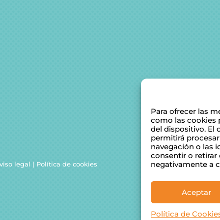
Para ofrecer las m
como las cookies 
del dispositivo. E
permitirá procesa
navegación o las id
consentir o retira
negativamente a ci
viso legal
|
Política de cookies
Aceptar
Política de Cookie