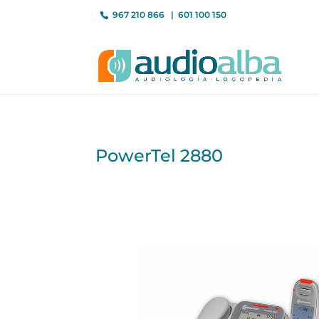
967 210 866
601 100 150
PowerTel 2880